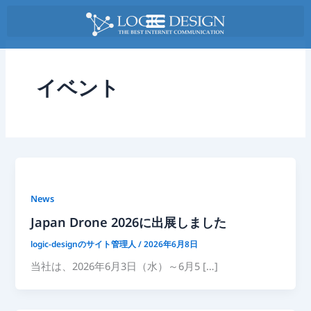
内
容
を
ス
キ
イベント
ッ
プ
News
Japan Drone 2026に出展しました
logic-designのサイト管理人
/
2026年6月8日
当社は、2026年6月3日（水）～6月5 […]